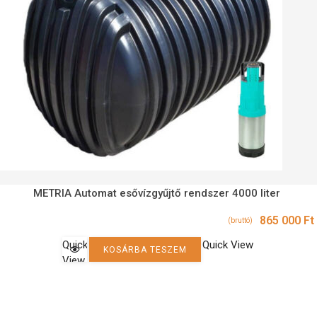
METRIA Automat esővízgyűjtő rendszer 4000 liter
865 000
Ft
(bruttó)
Quick
Quick View
KOSÁRBA TESZEM
View