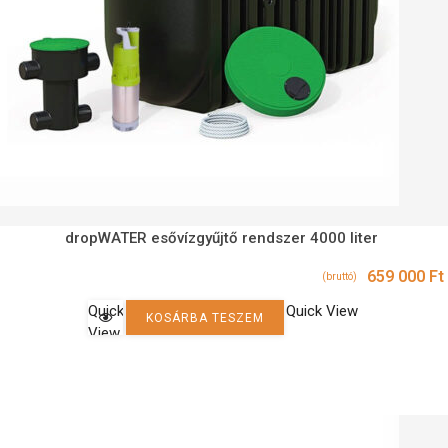
dropWATER esővízgyűjtő rendszer 4000 liter
659 000
Ft
(bruttó)
Quick
Quick View
KOSÁRBA TESZEM
View