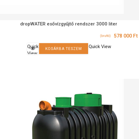
dropWATER esővízgyűjtő rendszer 3000 liter
578 000
Ft
(bruttó)
Quick
Quick View
KOSÁRBA TESZEM
View