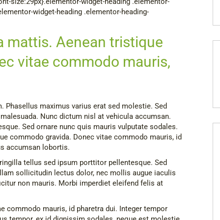
font-size:29px}.elementor-widget-heading .elementor-
}.elementor-widget-heading .elementor-heading-
la mattis. Aenean tristique
ec vitae commodo mauris,
um. Phasellus maximus varius erat sed molestie. Sed
m malesuada. Nunc dictum nisl at vehicula accumsan.
ntesque. Sed ornare nunc quis mauris vulputate sodales.
stique commodo gravida. Donec vitae commodo mauris, id
lus accumsan lobortis.
ngilla tellus sed ipsum porttitor pellentesque. Sed
am sollicitudin lectus dolor, nec mollis augue iaculis
ficitur non mauris. Morbi imperdiet eleifend felis at
e commodo mauris, id pharetra dui. Integer tempor
us tempor, ex id dignissim sodales, neque est molestie