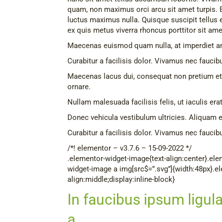
quam, non maximus orci arcu sit amet turpis.
luctus maximus nulla. Quisque suscipit tellus 
ex quis metus viverra rhoncus porttitor sit 
Maecenas euismod quam nulla, at imperdiet an
Curabitur a facilisis dolor. Vivamus nec faucib
Maecenas lacus dui, consequat non pretium et,
ornare.
Nullam malesuada facilisis felis, ut iaculis erat 
Donec vehicula vestibulum ultricies. Aliquam eg
Curabitur a facilisis dolor. Vivamus nec faucib
/*! elementor – v3.7.6 – 15-09-2022 */
.elementor-widget-image{text-align:center}.ele
widget-image a img[src$=”.svg”]{width:48px}.e
align:middle;display:inline-block}
In faucibus ipsum ligul
a.