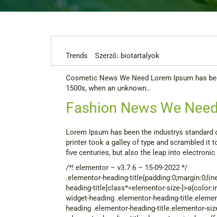
Trends
Szerző:
biotartalyok
Cosmetic News We Need Lorem Ipsum has been 
1500s, when an unknown..
Fashion News We Nee
Lorem Ipsum has been the industrys standard
printer took a galley of type and scrambled it 
five centuries, but also the leap into electroni
/*! elementor – v3.7.6 – 15-09-2022 */
.elementor-heading-title{padding:0;margin:0;li
heading-title[class*=elementor-size-]>a{color:inh
widget-heading .elementor-heading-title.elemen
heading .elementor-heading-title.elementor-si