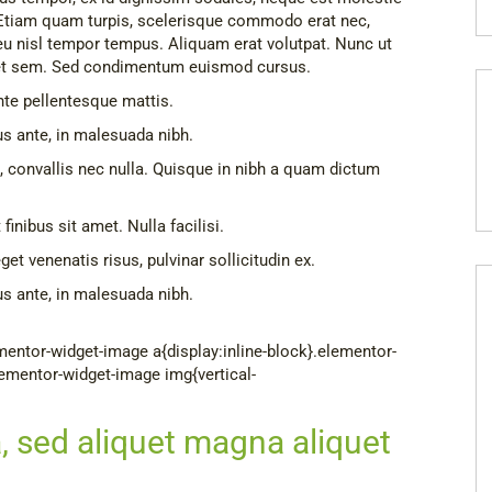
 Etiam quam turpis, scelerisque commodo erat nec,
eu nisl tempor tempus. Aliquam erat volutpat. Nunc ut
amet sem. Sed condimentum euismod cursus.
te pellentesque mattis.
us ante, in malesuada nibh.
 convallis nec nulla. Quisque in nibh a quam dictum
finibus sit amet. Nulla facilisi.
et venenatis risus, pulvinar sollicitudin ex.
us ante, in malesuada nibh.
mentor-widget-image a{display:inline-block}.elementor-
lementor-widget-image img{vertical-
a, sed aliquet magna aliquet