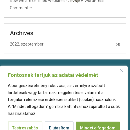
Now we are certified websites
A WordPress
szerzője
Commenter
Archives
2022. szeptember
(4)
Rólunk
Fontosnak tartjuk az adatai védelmét
Fontos információk
A böngészési élmény fokozása, a személyre szabott
Elérhetőségeink
hirdetések vagy tartalmak megjelenítése, valamint a
forgalom elemzése érdekében sütiket (cookie) használunk.
Kövessen minket!
A "Mindet elfogadom" gombra kattintva hozzájárulhat a sütik
használatához.
© Biotartalyok.hu - Föld alatti és felszíni csapadéktároló tartályok
Testreszabás
Elutasítom
Mindet elfogadom