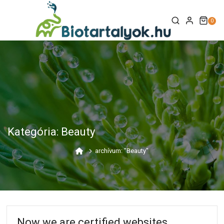
Skip
to
0
content
Kategória:
Beauty
archívum: "Beauty"
Now we are certified websites